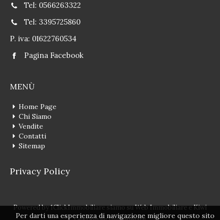
Tel: 0566263322
Tel: 3395725860
P. iva: 01622760534
Pagina Facebook
MENÙ
Home Page
Chi Siamo
Vendite
Contatti
Sitemap
Privacy Policy
Powered by
1ClickImmobiliare
siamo su
Web Immobiliare
e
Kiwi
Per darti una esperienza di navigazione migliore questo sito
Gestionale Immobiliare