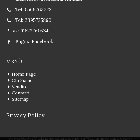
Tel: 0566263322
Tel: 3395725860
P. iva: 01622760534
Pagina Facebook
MENÙ
Home Page
Chi Siamo
Vendite
Contatti
Sitemap
Privacy Policy
Powered by
1ClickImmobiliare
siamo su
Web Immobiliare
e
Kiwi