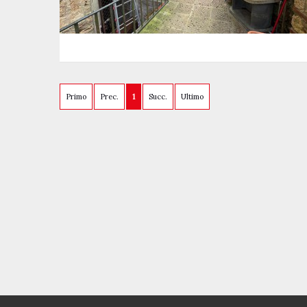
Primo
Prec.
1
Succ.
Ultimo