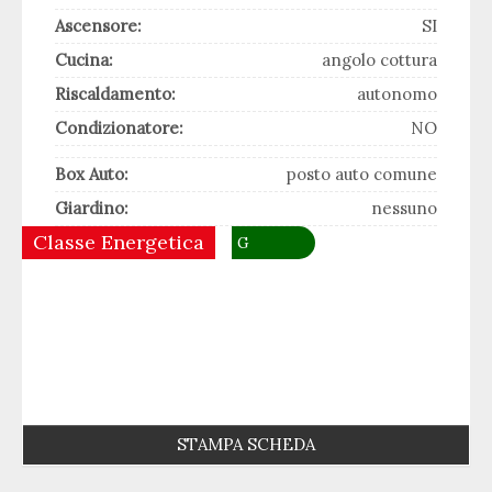
Ascensore:
SI
Cucina:
angolo cottura
Riscaldamento:
autonomo
Condizionatore:
NO
Box Auto:
posto auto comune
Giardino:
nessuno
Classe Energetica
G
STAMPA SCHEDA