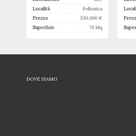
Località
Follonica
Local
Prezzo
330.000 €
Prez
Superficie
70 Mq
Super
DOVE SIAMO