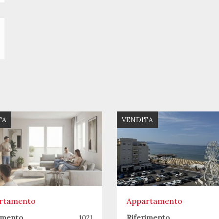
TA
VENDITA
rtamento
Appartamento
imento
1021
Riferimento