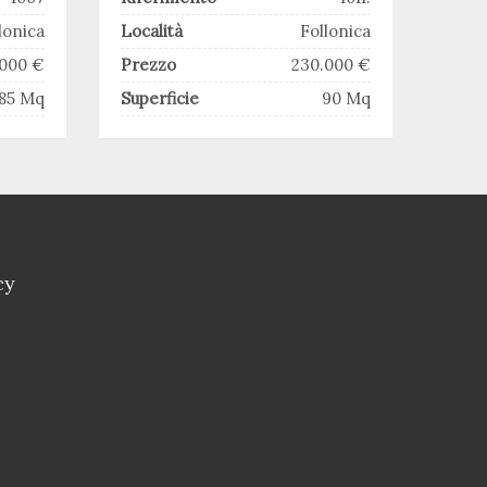
lonica
Località
Follonica
.000 €
Prezzo
230.000 €
85 Mq
Superficie
90 Mq
cy