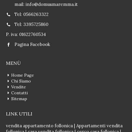
mail:
info@domusmaremma.it
Tel: 0566263322
Tel: 3395725860
P. iva: 01622760534
Pagina Facebook
MENÙ
Home Page
Chi Siamo
Vendite
Contatti
Sitemap
LINK UTILI
vendita appartamento follonica
|
Appartamenti vendita
follonica
|
casa vendita follonica
|
cerco casa follonica
|